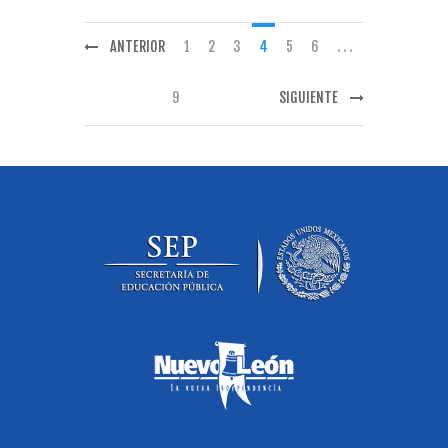
ANTERIOR
1
2
3
4
5
6
. . .
9
SIGUIENTE