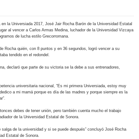
a en la Universiada 2017, José Jair Rocha Barón de la Universidad Estatal
ugar al vencer a Carlos Armas Medina, luchador de la Universidad Vizcaya
logramos de lucha estilo Grecorromana.
o de Rocha quién, con 8 puntos y en 36 segundos, logró vencer a su
taba tendido en el redondel.
na, declaró que parte de su victoria se la debe a sus entrenadores,
etencia universitaria nacional, “Es mi primera Universiada, estoy muy
l dedico a mi mamá porque es día de las madres y porque siempre es la
r”.
ntonces debes de tener unión, pero también cuenta mucho el trabajo
ladiador de la Universidad Estatal de Sonora.
 salga de la universidad y si se puede después” concluyó José Rocha
dad Estatal de Sonora.