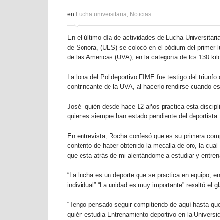
en
Lucha universitaria
,
Noticias
En el último día de actividades de Lucha Universitari
de Sonora, (UES) se colocó en el pódium del primer l
de las Américas (UVA), en la categoría de los 130 ki
La lona del Polideportivo FIME fue testigo del triunf
contrincante de la UVA, al hacerlo rendirse cuando es
José, quién desde hace 12 años practica esta discipli
quienes siempre han estado pendiente del deportista.
En entrevista, Rocha confesó que es su primera comp
contento de haber obtenido la medalla de oro, la cua
que esta atrás de mi alentándome a estudiar y entrena
“La lucha es un deporte que se practica en equipo, e
individual” “La unidad es muy importante” resaltó el g
“Tengo pensado seguir compitiendo de aquí hasta que
quién estudia Entrenamiento deportivo en la Universi