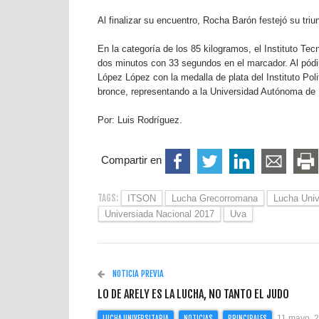
Al finalizar su encuentro, Rocha Barón festejó su tri
En la categoría de los 85 kilogramos, el Instituto Te
dos minutos con 33 segundos en el marcador. Al pód
López López con la medalla de plata del Instituto Po
bronce, representando a la Universidad Autónoma de
Por: Luis Rodríguez.
Compartir en
TAGS:
ITSON
Lucha Grecorromana
Lucha Univ
Universiada Nacional 2017
Uva
NOTICIA PREVIA
LO DE ARELY ES LA LUCHA, NO TANTO EL JUDO
11 mayo, 
LUCHA UNIVERSITARIA
NOTICIAS
PRINCIPALES