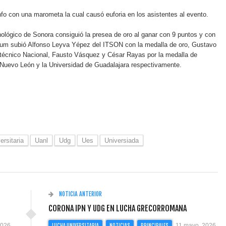
unfo con una marometa la cual causó euforia en los asistentes al evento.
cnológico de Sonora consiguió la presea de oro al ganar con 9 puntos y con
ium subió Alfonso Leyva Yépez del ITSON con la medalla de oro, Gustavo
litécnico Nacional, Fausto Vásquez y César Rayas por la medalla de
 Nuevo León y la Universidad de Guadalajara respectivamente.
ersitaria
Uanl
Udg
Ues
Universiada
NOTICIA ANTERIOR
CORONA IPN Y UDG EN LUCHA GRECORROMANA
2026
11 mayo, 2026
LUCHA UNIVERSITARIA
NOTICIAS
PRINCIPALES