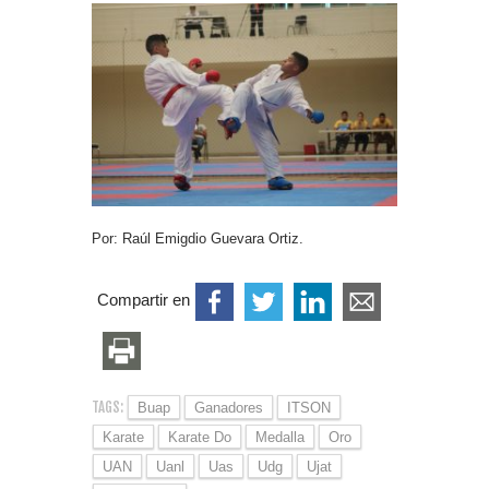
Por: Raúl Emigdio Guevara Ortiz.
Compartir en
TAGS:
Buap
Ganadores
ITSON
Karate
Karate Do
Medalla
Oro
UAN
Uanl
Uas
Udg
Ujat