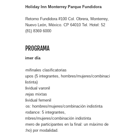
Holiday Inn Monterrey Parque Fundidora
Retorno Fundidora #100 Col. Obrera, Monterrey,
Nuevo León, México. CP 64010 Tel. Hotel: 52
(81) 8369 6000
PROGRAMA
Primer día
Semifinales clasificatorias
Grupos (5 integrantes, hombres/mujeres/combinación
indistinta)
Individual varonil
Parejas mixtas
Individual femenil
Tríos: hombres/mujeres/combinación indistinta
Aerodance: 5 integrantes,
hombres/mujeres/combinación indistinta
Número de participantes en la final: un máximo de 8
(ocho) por modalidad.