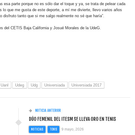
tas esa parte porque no es sólo dar el toque y ya, se trata de pelear cada
lo que me gusta de este deporte, a mí me divierte, llevo varios años
 lo disfruto tanto que si me salgo realmente no sé que haría”.
es del CETIS Baja California y Josué Morales de la UdeG.
Uanl
Udeg
Udg
Universiada
Universiada 2017
NOTICIA ANTERIOR
DÚO FEMENIL DEL ITESM SE LLEVA ORO EN TENIS
9 mayo, 2026
NOTICIAS
TENIS