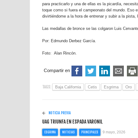
para practicarlo y una de ellas es la picardía, necesi
toque como si fuera el campeonato del mundo. Eso es 
divirtiéndome a la hora de entrenar y subir a la pista,
Las medallas de bronce se las colgaron Luis Cervant
Por: Edmundo Derbez García.
Foto: Alan Rincón.
Compartir en
TAGS:
Baja California
Cetis
Esgrima
Oro
NOTICIA PREVIA
UAG TRIUNFA EN ESPADA VARONIL
9 mayo, 2026
ESGRIMA
NOTICIAS
PRINCIPALES