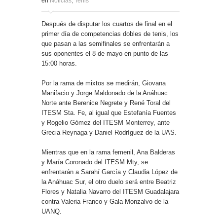
en
Noticias
,
Tenis
Después de disputar los cuartos de final en el
primer día de competencias dobles de tenis, los
que pasan a las semifinales se enfrentarán a
sus oponentes el 8 de mayo en punto de las
15:00 horas.
Por la rama de mixtos se medirán, Giovana
Manifacio y Jorge Maldonado de la Anáhuac
Norte ante Berenice Negrete y René Toral del
ITESM Sta. Fe, al igual que Estefanía Fuentes
y Rogelio Gómez del ITESM Monterrey, ante
Grecia Reynaga y Daniel Rodríguez de la UAS.
Mientras que en la rama femenil, Ana Balderas
y María Coronado del ITESM Mty, se
enfrentarán a Sarahí García y Claudia López de
la Anáhuac Sur, el otro duelo será entre Beatriz
Flores y Natalia Navarro del ITESM Guadalajara
contra Valeria Franco y Gala Monzalvo de la
UANQ.