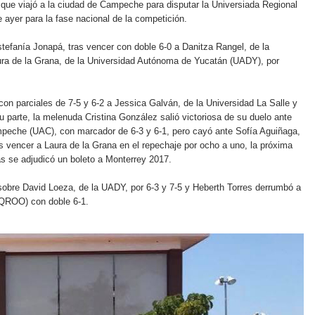
que viajó a la ciudad de Campeche para disputar la Universiada Regional
e ayer para la fase nacional de la competición.
stefanía Jonapá, tras vencer con doble 6-0 a Danitza Rangel, de la
a de la Grana, de la Universidad Autónoma de Yucatán (UADY), por
on parciales de 7-5 y 6-2 a Jessica Galván, de la Universidad La Salle y
 parte, la melenuda Cristina González salió victoriosa de su duelo ante
eche (UAC), con marcador de 6-3 y 6-1, pero cayó ante Sofía Aguiñaga,
s vencer a Laura de la Grana en el repechaje por ocho a uno, la próxima
s se adjudicó un boleto a Monterrey 2017.
 sobre David Loeza, de la UADY, por 6-3 y 7-5 y Heberth Torres derrumbó a
UQROO) con doble 6-1.