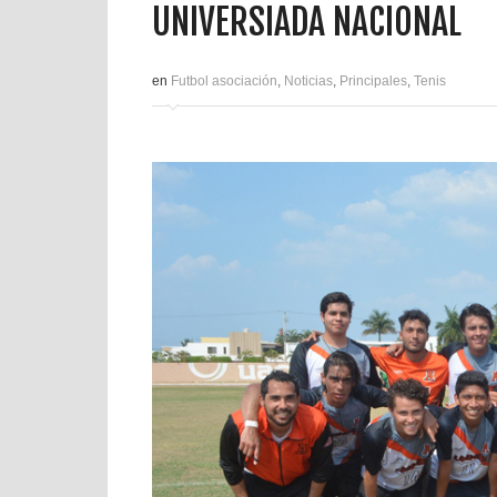
UNIVERSIADA NACIONAL
en
Futbol asociación
,
Noticias
,
Principales
,
Tenis