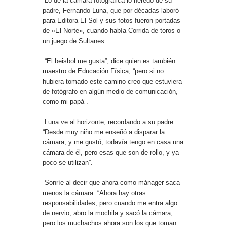
Lo de la cámara fotográfica lo heredó de su
padre, Fernando Luna, que por décadas laboró
para Editora El Sol y sus fotos fueron portadas
de «El Norte», cuando había Corrida de toros o
un juego de Sultanes.
“El beisbol me gusta”, dice quien es también
maestro de Educación Física, “pero si no
hubiera tomado este camino creo que estuviera
de fotógrafo en algún medio de comunicación,
como mi papá”.
Luna ve al horizonte, recordando a su padre:
“Desde muy niño me enseñó a disparar la
cámara, y me gustó, todavía tengo en casa una
cámara de él, pero esas que son de rollo, y ya
poco se utilizan”.
Sonríe al decir que ahora como mánager saca
menos la cámara: “Ahora hay otras
responsabilidades, pero cuando me entra algo
de nervio, abro la mochila y sacó la cámara,
pero los muchachos ahora son los que toman