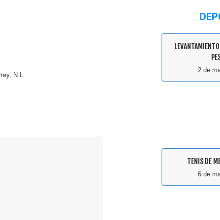
DEP
LEVANTAMIENTO
PE
2 de m
rey, N.L.
TENIS DE M
6 de m