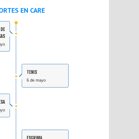
ORTES EN CARE
 DE
SAS
ayo
TENIS
6 de mayo
ESA
ayo
ESGRIMA